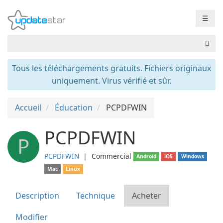
☰
Tous les téléchargements gratuits. Fichiers originaux
uniquement. Virus vérifié et sûr.
Accueil
Éducation
PCPDFWIN
PCPDFWIN
P
PCPDFWIN
❘
Commercial
Android
iOS
Windows
Mac
Linux
Description
Technique
Acheter
Modifier