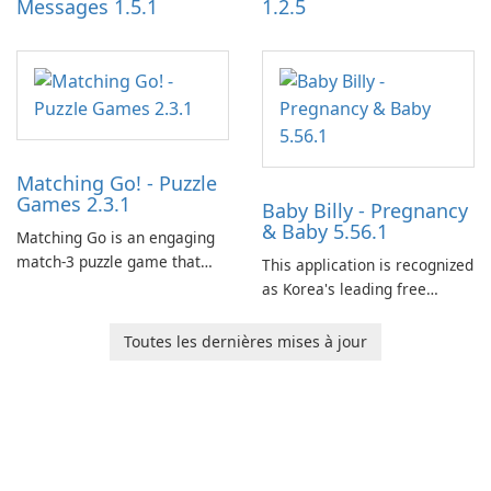
Messages 1.5.1
1.2.5
Matching Go! - Puzzle
Games 2.3.1
Baby Billy - Pregnancy
& Baby 5.56.1
Matching Go is an engaging
match-3 puzzle game that
This application is recognized
invites players to join Chloe
as Korea's leading free
and her charming corgi,
platform for pregnancy and
Ollie, on an adventurous
baby tracking, offering
Toutes les dernières mises à jour
journey across diverse
essential healthcare tips and
landscapes.
doctor-approved articles.