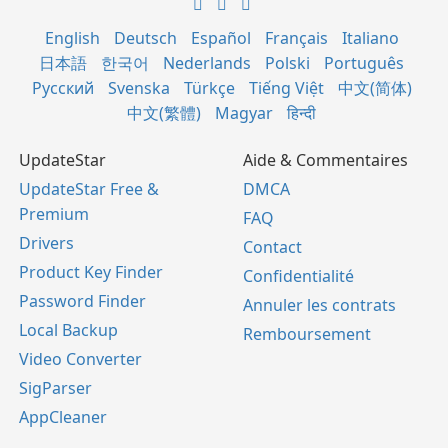
English
Deutsch
Español
Français
Italiano
日本語
한국어
Nederlands
Polski
Português
Русский
Svenska
Türkçe
Tiếng Việt
中文(简体)
中文(繁體)
Magyar
हिन्दी
UpdateStar
Aide & Commentaires
UpdateStar Free &
DMCA
Premium
FAQ
Drivers
Contact
Product Key Finder
Confidentialité
Password Finder
Annuler les contrats
Local Backup
Remboursement
Video Converter
SigParser
AppCleaner