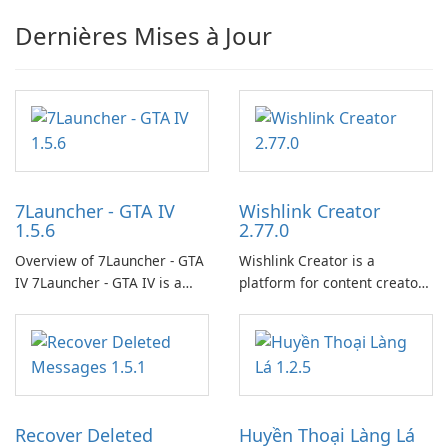
Dernières Mises à Jour
7Launcher - GTA IV
Wishlink Creator
1.5.6
2.77.0
Overview of 7Launcher - GTA
Wishlink Creator is a
IV 7Launcher - GTA IV is a
platform for content creators
specialized software
designed to monetize their
application designed to
work through built-in brand
optimize the gaming
partnerships and integrated
experience for Grand Theft
tools for content distribution
Auto IV.
and audience engagement.
Recover Deleted
Huyền Thoại Làng Lá