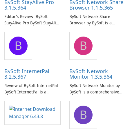
BySoft StayAlive Pro
BySoft Network Share
3.1.5.364
Browser 1.1.5.365
Editor's Review: BySoft
BySoft Network Share
StayAlive Pro BySoft StayAlive
Browser by BySoft is a
Pro is a reliable software
comprehensive software
application designed to
application that allows users
B
B
ensure the continuous and
to easily browse and manage
uninterrupted operation of
shared folders on their
your computer system.
network.
BySoft InternetPal
BySoft Network
3.2.5.367
Monitor 1.3.5.364
Review of BySoft InternetPal
BySoft Network Monitor by
BySoft InternetPal is a
BySoft is a comprehensive
comprehensive software
network monitoring software
application designed to
designed to help businesses
B
monitor your internet
effectively manage their
connection and provide real-
network infrastructure.
time insights into its