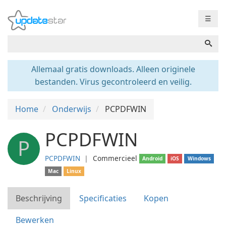
☰
Allemaal gratis downloads. Alleen originele
bestanden. Virus gecontroleerd en veilig.
Home
Onderwijs
PCPDFWIN
PCPDFWIN
P
PCPDFWIN
❘
Commercieel
Android
iOS
Windows
Mac
Linux
Beschrijving
Specificaties
Kopen
Bewerken