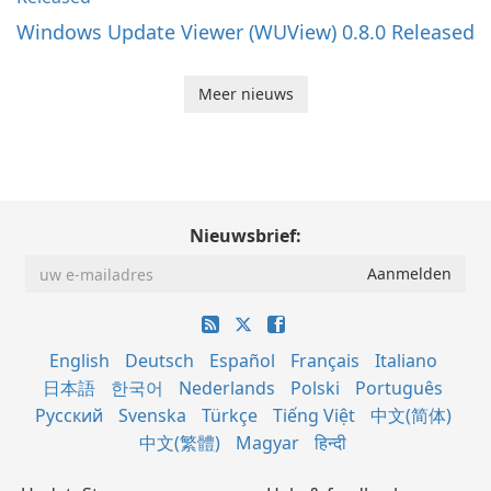
Windows Update Viewer (WUView) 0.8.0 Released
Meer nieuws
Nieuwsbrief:
English
Deutsch
Español
Français
Italiano
日本語
한국어
Nederlands
Polski
Português
Русский
Svenska
Türkçe
Tiếng Việt
中文(简体)
中文(繁體)
Magyar
हिन्दी