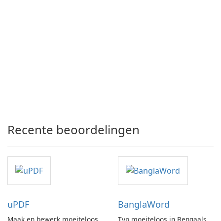
Recente beoordelingen
uPDF
BanglaWord
Maak en bewerk moeiteloos
Typ moeiteloos in Bengaals