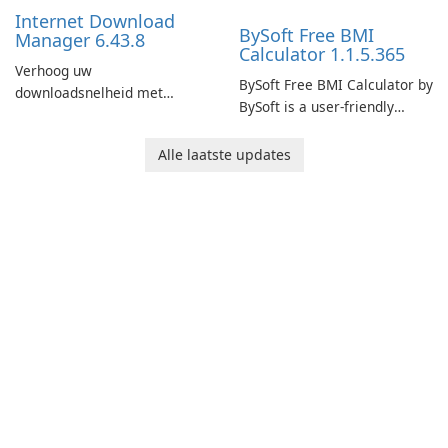
performance.
Internet Download
BySoft Free BMI
Manager 6.43.8
Calculator 1.1.5.365
Verhoog uw
BySoft Free BMI Calculator by
downloadsnelheid met
BySoft is a user-friendly
Internet Download Manager!
software application
designed to help you
Alle laatste updates
calculate your Body Mass
Index quickly and accurately.