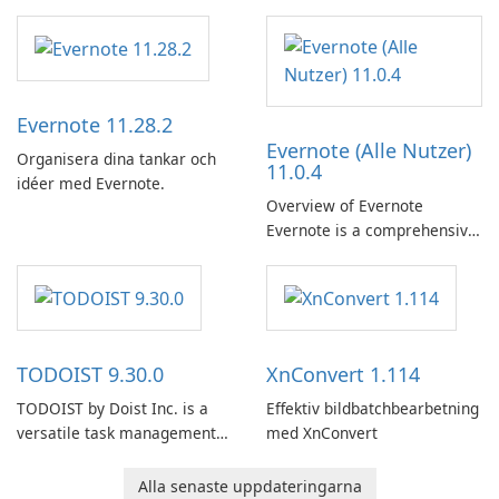
företagsvänlig e-postklient
Evernote 11.28.2
Evernote (Alle Nutzer)
Organisera dina tankar och
11.0.4
idéer med Evernote.
Overview of Evernote
Evernote is a comprehensive
note-taking and organization
software designed to help
users capture, organize, and
access information across
multiple devices.
TODOIST 9.30.0
XnConvert 1.114
TODOIST by Doist Inc. is a
Effektiv bildbatchbearbetning
versatile task management
med XnConvert
tool designed to help
individuals and teams
Alla senaste uppdateringarna