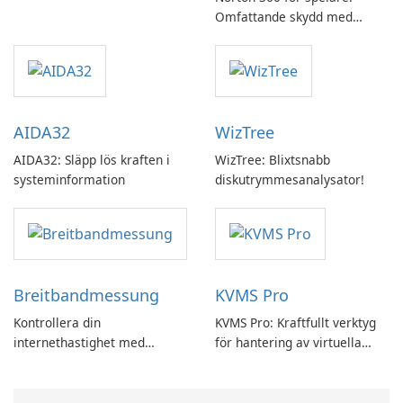
Omfattande skydd med
speloptimering
AIDA32
WizTree
AIDA32: Släpp lös kraften i
WizTree: Blixtsnabb
systeminformation
diskutrymmesanalysator!
Breitbandmessung
KVMS Pro
Kontrollera din
KVMS Pro: Kraftfullt verktyg
internethastighet med
för hantering av virtuella
Breitbandmessung by zafaco
maskiner
GmbH!