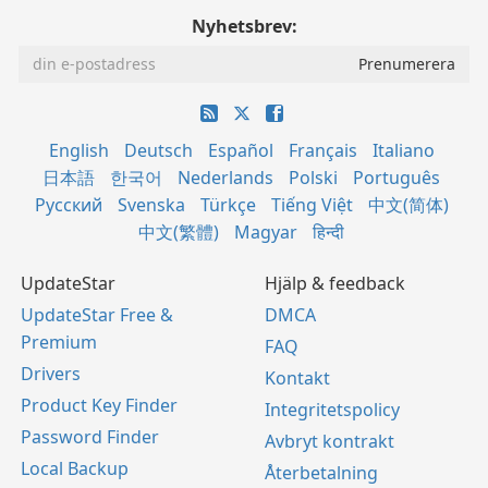
Nyhetsbrev:
English
Deutsch
Español
Français
Italiano
日本語
한국어
Nederlands
Polski
Português
Русский
Svenska
Türkçe
Tiếng Việt
中文(简体)
中文(繁體)
Magyar
हिन्दी
UpdateStar
Hjälp & feedback
UpdateStar Free &
DMCA
Premium
FAQ
Drivers
Kontakt
Product Key Finder
Integritetspolicy
Password Finder
Avbryt kontrakt
Local Backup
Återbetalning