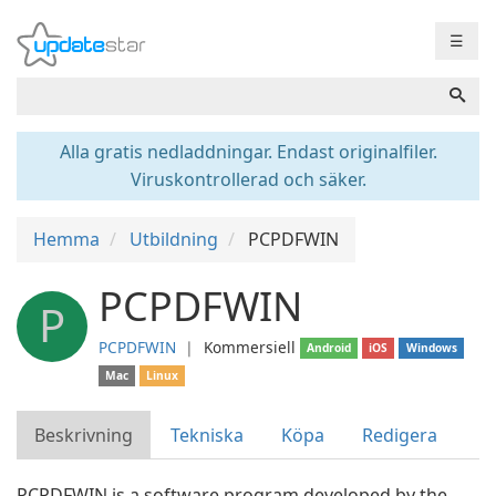
☰
Alla gratis nedladdningar. Endast originalfiler.
Viruskontrollerad och säker.
Hemma
Utbildning
PCPDFWIN
PCPDFWIN
P
PCPDFWIN
❘
Kommersiell
Android
iOS
Windows
Mac
Linux
Beskrivning
Tekniska
Köpa
Redigera
PCPDFWIN is a software program developed by the