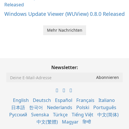
Windows Update Viewer (WUView) 0.8.0 Released
Mehr Nachrichten
Newsletter:
English
Deutsch
Español
Français
Italiano
日本語
한국어
Nederlands
Polski
Português
Русский
Svenska
Türkçe
Tiếng Việt
中文(简体)
中文(繁體)
Magyar
हिन्दी