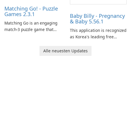
Matching Go! - Puzzle
Games 2.3.1
Baby Billy - Pregnancy
& Baby 5.56.1
Matching Go is an engaging
match-3 puzzle game that
This application is recognized
invites players to join Chloe
as Korea's leading free
and her charming corgi,
platform for pregnancy and
Ollie, on an adventurous
baby tracking, offering
Alle neuesten Updates
journey across diverse
essential healthcare tips and
landscapes.
doctor-approved articles.