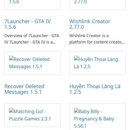
7Launcher - GTA IV
Wishlink Creator
1.5.6
2.77.0
Overview of 7Launcher - GTA
Wishlink Creator is a
IV 7Launcher - GTA IV is a
platform for content creators
specialized software
designed to monetize their
application designed to
work through built-in brand
optimize the gaming
partnerships and integrated
experience for Grand Theft
tools for content distribution
Auto IV.
and audience engagement.
Recover Deleted
Huyền Thoại Làng Lá
Messages 1.5.1
1.2.5