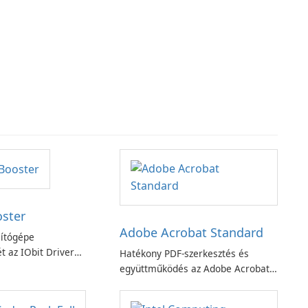
oster
Adobe Acrobat Standard
ítógépe
t az IObit Driver
Hatékony PDF-szerkesztés és
ciójával
együttműködés az Adobe Acrobat
Standard alkalmazással.