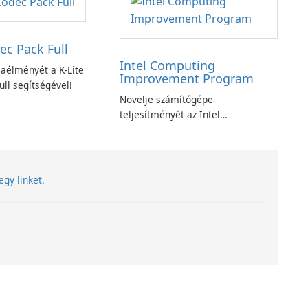
ec Pack Full
Intel Computing
aélményét a K-Lite
Improvement Program
ll segítségével!
Növelje számítógépe
teljesítményét az Intel
számítástechnika-fejlesztési
programjával
egy linket.