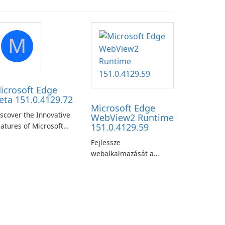
M
icrosoft Edge
eta 151.0.4129.72
Microsoft Edge
scover the Innovative
WebView2 Runtime
atures of Microsoft
151.0.4129.59
ge Beta: The Future of
Fejlessze
eb Browsing Microsoft
webalkalmazását a
ge Beta, developed by
Microsoft Edge
crosoft Corporation, is
WebView2
aping the landscape of
futtatókörnyezettel!
odern web browsers
th its cutting-edge
eatures and seamless