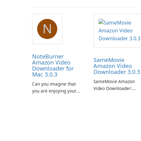
N
NoteBurner
SameMovie
Amazon Video
Amazon Video
Downloader for
Downloader 3.0.3
Mac 3.0.3
SameMovie Amazon
Can you imagine that
Video Downloader:
you are enjoying your
Editor's Review
favorite Amazon movies
SameMovie Amazon
or TV shows lying on the
Video Downloader is a
beach, camping in the
desktop utility for savi
woods or even during
Amazon Prime Video
your long commute to
titles and other Amazo
work by subway?
web-player content to