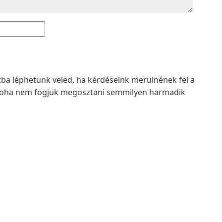
atba léphetünk veled, ha kérdéseink merülnének fel a
t soha nem fogjuk megosztani semmilyen harmadik