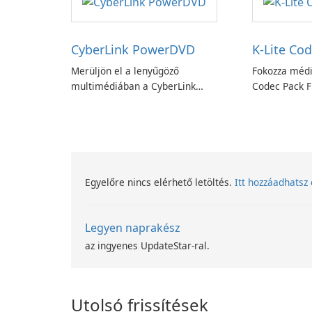
CyberLink PowerDVD
K-Lite Cod
Merüljön el a lenyűgöző
Fokozza médi
multimédiában a CyberLink
Codec Pack Fu
PowerDVD-vel
Egyelőre nincs elérhető letöltés.
Itt hozzáadhatsz 
Legyen naprakész
az ingyenes UpdateStar-ral.
Utolsó frissítések