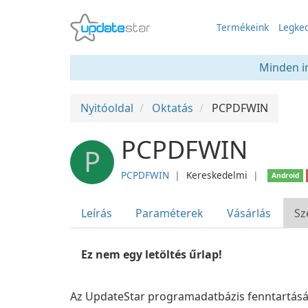
Termékeink
Legked
Minden in
Nyitóoldal
Oktatás
PCPDFWIN
PCPDFWIN
P
PCPDFWIN
❘
Kereskedelmi
❘
Android
Leírás
Paraméterek
Vásárlás
Sz
Ez nem egy letöltés űrlap!
Az UpdateStar programadatbázis fenntartását 