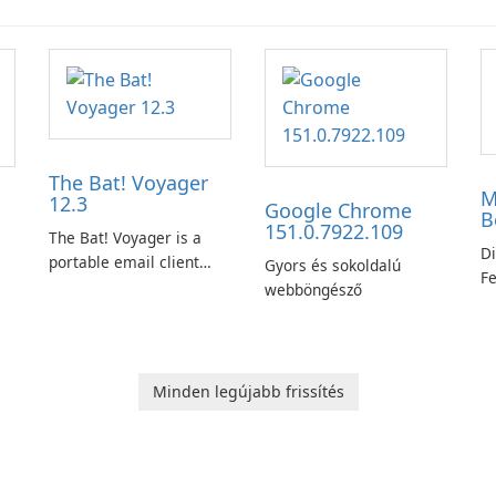
The Bat! Voyager
M
12.3
Google Chrome
B
151.0.7922.109
The Bat! Voyager is a
Di
portable email client
Gyors és sokoldalú
Fe
software which you can
webböngésző
Ed
launch from any USB or
W
portable media on any
Ed
computer running
Mi
Microsoft Windows.
Minden legújabb frissítés
sh
ng
m
wi
n
f