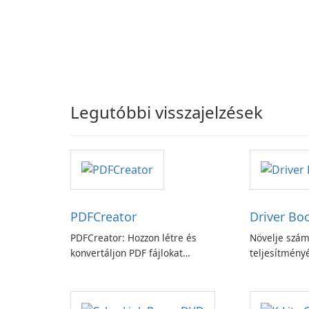
Legutóbbi visszajelzések
PDFCreator
Driver Bo
PDFCreator: Hozzon létre és
Növelje szám
konvertáljon PDF fájlokat
teljesítményé
könnyedén!
Booster funk