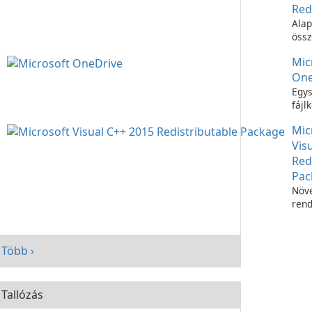
Red
Alap
össz
C++
Mic
futt
One
Egys
fájl
Micr
Mic
OneD
Vis
Red
Pac
Növe
rend
telj
Micr
C++
Több ›
Redi
Pac
segí
Tallózás