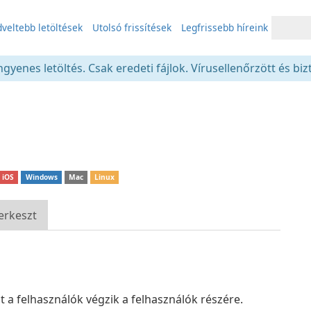
veltebb letöltések
Utolsó frissítések
Legfrissebb híreink
gyenes letöltés. Csak eredeti fájlok. Vírusellenőrzött és bi
iOS
Windows
Mac
Linux
erkeszt
a felhasználók végzik a felhasználók részére.