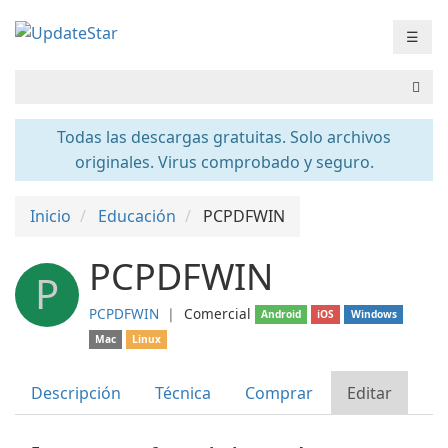
☰
Todas las descargas gratuitas. Solo archivos
originales. Virus comprobado y seguro.
Inicio
Educación
PCPDFWIN
PCPDFWIN
P
PCPDFWIN
❘
Comercial
Android
iOS
Windows
Mac
Linux
Descripción
Técnica
Comprar
Editar