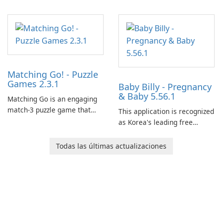
Matching Go! - Puzzle
Games 2.3.1
Baby Billy - Pregnancy
& Baby 5.56.1
Matching Go is an engaging
match-3 puzzle game that
This application is recognized
invites players to join Chloe
as Korea's leading free
and her charming corgi,
platform for pregnancy and
Ollie, on an adventurous
baby tracking, offering
Todas las últimas actualizaciones
journey across diverse
essential healthcare tips and
landscapes.
doctor-approved articles.