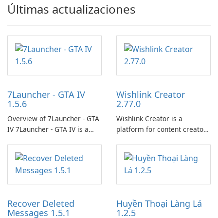
Últimas actualizaciones
7Launcher - GTA IV
Wishlink Creator
1.5.6
2.77.0
Overview of 7Launcher - GTA
Wishlink Creator is a
IV 7Launcher - GTA IV is a
platform for content creators
specialized software
designed to monetize their
application designed to
work through built-in brand
optimize the gaming
partnerships and integrated
experience for Grand Theft
tools for content distribution
Auto IV.
and audience engagement.
Recover Deleted
Huyền Thoại Làng Lá
Messages 1.5.1
1.2.5