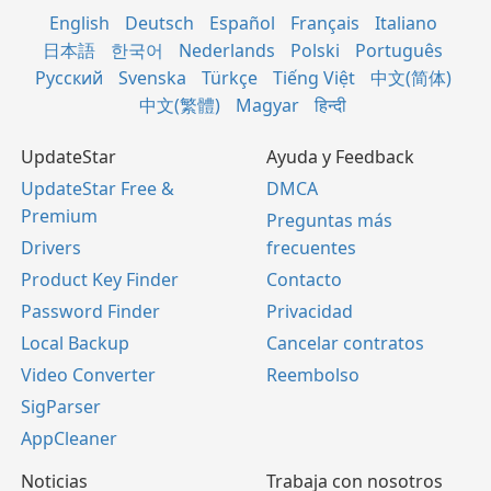
English
Deutsch
Español
Français
Italiano
日本語
한국어
Nederlands
Polski
Português
Русский
Svenska
Türkçe
Tiếng Việt
中文(简体)
中文(繁體)
Magyar
हिन्दी
UpdateStar
Ayuda y Feedback
UpdateStar Free &
DMCA
Premium
Preguntas más
Drivers
frecuentes
Product Key Finder
Contacto
Password Finder
Privacidad
Local Backup
Cancelar contratos
Video Converter
Reembolso
SigParser
AppCleaner
Noticias
Trabaja con nosotros